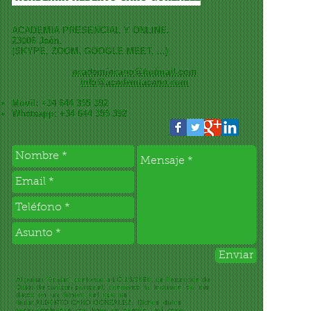
ACADEMIA PRESENCIAL Y ONLINE.
23006 Jaén.
(SKYPE, ZO
OM
, GOOGLE MEET, ...)
academiacano@hotmail.com
info@academiacano.com
Movil: +34 644 355 392
Whatsapp: +34 644 355 392
Enviar
Al pulsar “Enviar”, conforme a LO 15/1999, de Protección de
Datos de carácter personal, consiento la inclusión de mis
datos en un fichero del que es
titular ALBERTO CANO GONZALEZ. Dichos datos
serán empleados con fines de gestión, así como